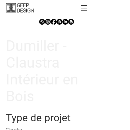
Dumiller -
Claustra
Intérieur en
Bois
Type de projet
Claustra