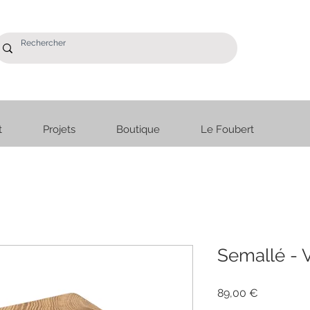
t
Projets
Boutique
Le Foubert
utique
Le Foubert
Semallé - 
Prix
89,00 €