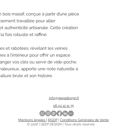
 bois massif, conçue à partir d’une pièce
ement travaillée pour allier
t authenticité artisanale. Cette création
a fois robuste et raffiné.
es et rabotées, révélant les veines
s à l’intérieur pour offrir un espace
 ranger vos clés ou servir de vide-poche.
chaleureux, apporte une note naturelle à
allure brute et son histoire.
info@geepdesign.fr
06 42 12 11 35
Mentions légales
|
RGDP
​ |
Conditions Générales de Vente
© 2026 | GEEP DESIGN | Tous droits réservés