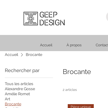
Accueil
À propos
Contac
Accueil
À propos
Contact
Projets
Bo
Accueil
Brocante
Rechercher par
Brocante
Tous les articles
Alexandre Gosse
2 articles
Amélie Romet
Art
Brocante
Pièce unique