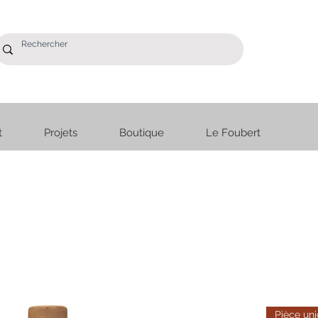
t
Projets
Boutique
Le Foubert
utique
Le Foubert
Pièce un